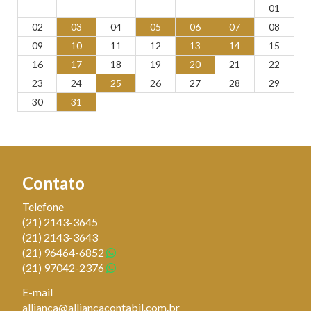
01
02
03
04
05
06
07
08
09
10
11
12
13
14
15
16
17
18
19
20
21
22
23
24
25
26
27
28
29
30
31
Contato
Telefone
(21)
2143-3645
(21)
2143-3643
(21)
96464-6852
(21)
97042-2376
E-mail
allianca@alliancacontabil.com.br